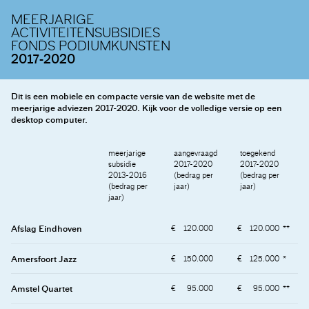
MEERJARIGE
ACTIVITEITENSUBSIDIES
FONDS PODIUMKUNSTEN
2017-2020
Dit is een mobiele en compacte versie van de website met de
meerjarige adviezen 2017-2020. Kijk voor de volledige versie op een
desktop computer.
meerjarige
aangevraagd
toegekend
subsidie
2017-2020
2017-2020
2013-2016
(bedrag per
(bedrag per
(bedrag per
jaar)
jaar)
jaar)
Afslag Eindhoven
120.000
120.000
Amersfoort Jazz
150.000
125.000
Amstel Quartet
95.000
95.000