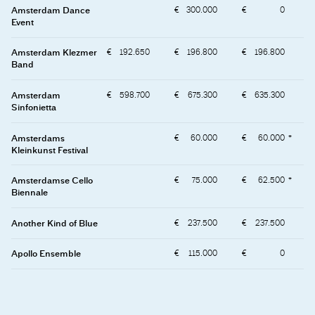
Amsterdam Dance
300.000
0
Event
Amsterdam Klezmer
192.650
196.800
196.800
Band
Amsterdam
598.700
675.300
635.300
Sinfonietta
Amsterdams
60.000
60.000
Kleinkunst Festival
Amsterdamse Cello
75.000
62.500
Biennale
Another Kind of Blue
237.500
237.500
Apollo Ensemble
115.000
0
Artvark Saxophone
95.000
95.000
Quartet